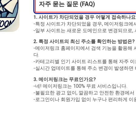
자주 묻는 질문 (FAQ)
1. 사이트가 차단되었을 경우 어떻게 접속하나요
-특정 사이트가 차단되었을 경우, 메이저링크에서
-일부 사이트는 새로운 도메인으로 변경되므로,
2. 특정 사이트의 최신 주소를 확인하는 방법은?
-메이저링크 홈페이지에서 검색 기능을 활용해 
다.
-카테고리별 인기 사이트 리스트를 통해 자주 이
-실시간 업데이트를 통해 주소 변경이 발생하면 
3. 메이저링크는 무료인가요?
-네! 메이저링크는 100% 무료 서비스입니다.
-불필요한 광고 없이, 깔끔하고 안전한 환경에서
-로그인이나 회원가입 없이 누구나 편리하게 이용