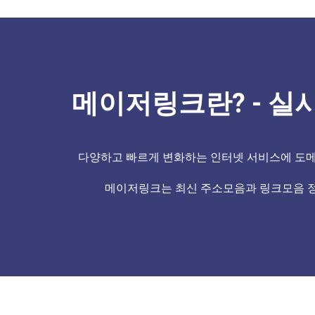
메이저링크란? - 실
다양하고 빠르게 변화하는 인터넷 서비스에 도메
메이저링크는 최신 주소모음과 링크모음 정