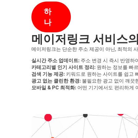
하
나
메이저링크 서비스의
메이저링크는 단순한 주소 제공이 아닌, 최적의 
실시간 주소 업데이트:
주소 변경 시 즉시 반영하여
카테고리별 인기 사이트 정리:
원하는 정보를 빠르
검색 기능 제공:
키워드로 원하는 사이트를 쉽고 빠
광고 없는 클린한 환경:
불필요한 광고 없이 깨끗한 
모바일 & PC 최적화:
어떤 기기에서도 편리하게 