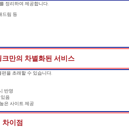
를 정리하여 제공합니다.
배드림 등
링크만의 차별화된 서비스
편을 초래할 수 있습니다.
시 반영
 있음
높은 사이트 제공
 차이점