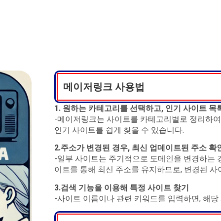
메이저링크 사용법
1. 원하는 카테고리를 선택하고, 인기 사이트 
-메이저링크는 사이트를 카테고리별로 정리하여 
인기 사이트를 쉽게 찾을 수 있습니다.
2.주소가 변경된 경우, 최신 업데이트된 주소 확
-일부 사이트는 주기적으로 도메인을 변경하는 
이트를 통해 최신 주소를 유지하므로, 변경된 사
3.검색 기능을 이용해 특정 사이트 찾기
-사이트 이름이나 관련 키워드를 입력하면, 해당