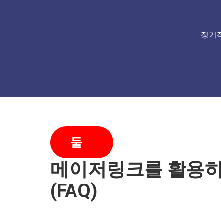
정기적
둘
메이저링크를 활용하는
(FAQ)