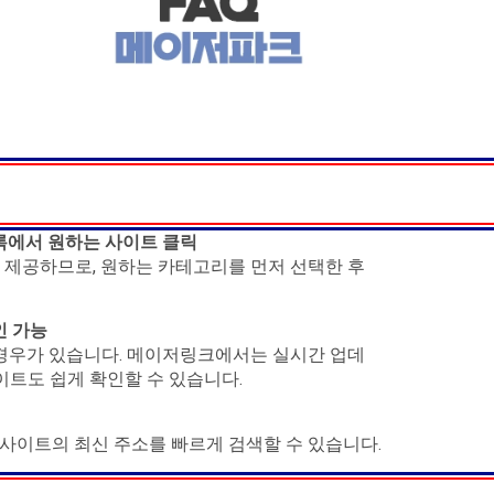
목록에서 원하는 사이트 클릭
제공하므로, 원하는 카테고리를 먼저 선택한 후
인 가능
경우가 있습니다. 메이저링크에서는 실시간 업데
이트도 쉽게 확인할 수 있습니다.
 사이트의 최신 주소를 빠르게 검색할 수 있습니다.