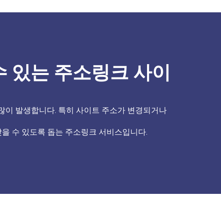
수 있는 주소링크 사이
많이 발생합니다. 특히 사이트 주소가 변경되거나
을 수 있도록 돕는 주소링크 서비스입니다.