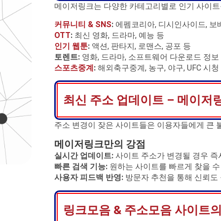
메이저링크는 다양한 카테고리별로 인기 사이트
커뮤니티 & SNS
:
에펨코리아, 디시인사이드, 보
OTT
:
최신 영화, 드라마, 예능 등
인기 웹툰
:
액션, 판타지, 로맨스, 공포 등
토렌트:
영화, 드라마, 소프트웨어 다운로드 정보
스포츠중계
:
해외축구중계, 농구, 야구, UFC 시청
최신 주소 업데이트 – 메이저
주소 변경이 잦은 사이트들은 이용자들에게 큰 불
메이저링크만의 강점
실시간 업데이트:
사이트 주소가 변경될 경우 즉
빠른 검색 기능:
원하는 사이트를 빠르게 찾을 수
사용자 피드백 반영:
방문자 추천을 통해 신뢰도 
링크모음
&
주소모음
사이트의