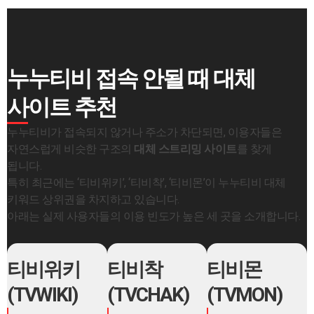
누누티비 접속 안될 때 대체
사이트 추천
누누티비가 접속되지 않거나 주소가 차단되면, 이용자들은
자연스럽게 비슷한 구조의
대체 스트리밍 사이트
를 찾게
됩니다.
특히 최근에는 ‘티비위키’, ‘티비착’, ‘티비몬’이 누누티비 대체
키워드 상위권을 차지하고 있습니다.
아래는 실제 사용자들의 이용 빈도가 높은 세 곳을 소개합니다.
티비위키
티비착
티비몬
(TVWIKI)
(TVCHAK)
(TVMON)