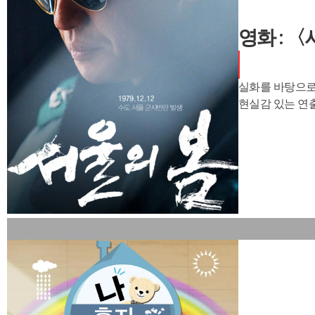
영화 : 
실화를 바탕으로 
현실감 있는 연