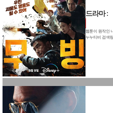
드라마 :
웹툰이 원작인 
누누티비 검색량