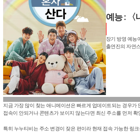
예능 : 〈
장기 방영 예능이
출연진의 자연스
지금 가장 많이 찾는 애니메이션은 빠르게 업데이트되는 경우가 
접속이 안되거나 콘텐츠가 보이지 않는다면 최신 주소를 먼저 확
특히 누누티비는 주소 변경이 잦은 편이라 현재 접속 가능한 링크