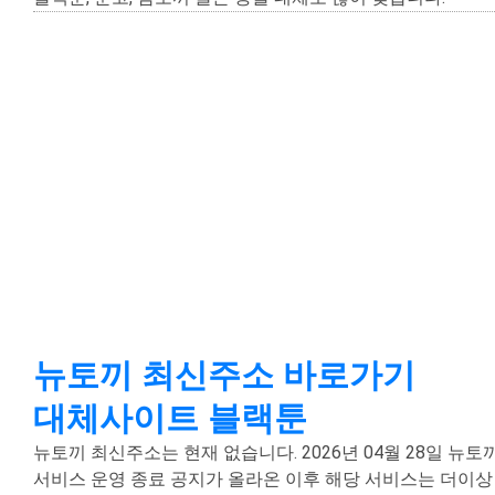
뉴토끼 최신주소 바로가기
대체사이트 블랙툰
뉴토끼 최신주소는 현재 없습니다. 2026년 04월 28일 뉴토
서비스 운영 종료 공지가 올라온 이후 해당 서비스는 더이상