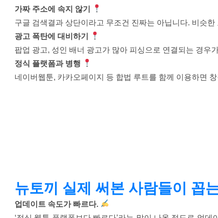
가짜 주소에 속지 않기
구글 검색결과 상단이라고 무조건 진짜는 아닙니다. 비슷한 
광고 폭탄에 대비하기
팝업 광고, 성인 배너 광고가 많아 피싱으로 연결되는 경우
정식 플랫폼과 병행
네이버웹툰, 카카오페이지 등 합법 루트를 함께 이용하면 
뉴토끼 실제 써본 사람들이 꼽는
업데이트 속도가 빠르다.
‘정식 웹툰 플랫폼보다 빠르다’라는 말이 나올 정도로 업데