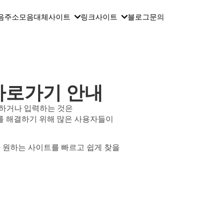
음
주소모음
대체사이트
링크사이트
블로그
문의
 바로가기 안내
억하거나 입력하는 것은
를 해결하기 위해 많은 사용자들이
 원하는 사이트를 빠르고 쉽게 찾을