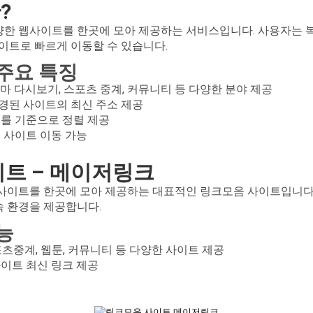
?
한 웹사이트를 한곳에 모아 제공하는 서비스입니다. 사용자는 복
이트로 빠르게 이동할 수 있습니다.
주요 특징
마 다시보기, 스포츠 중계, 커뮤니티 등 다양한 분야 제공
경된 사이트의 최신 주소 제공
트를 기준으로 정렬 제공
는 사이트 이동 가능
트 – 메이저링크
사이트를 한곳에 모아 제공하는 대표적인 링크모음 사이트입니다.
 환경을 제공합니다.
능
포츠중계, 웹툰, 커뮤니티 등 다양한 사이트 제공
사이트 최신 링크 제공