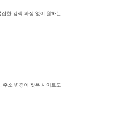
잡한 검색 과정 없이 원하는
 주소 변경이 잦은 사이트도