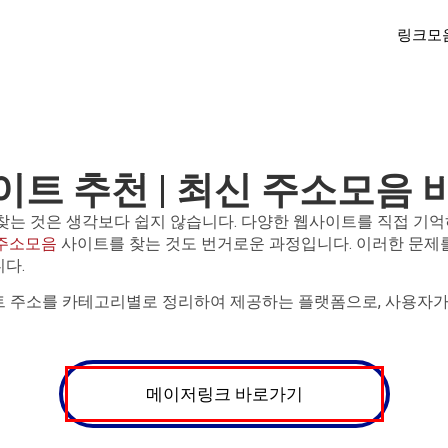
링크모
트 추천 | 최신 주소모음
찾는 것은 생각보다 쉽지 않습니다. 다양한 웹사이트를 직접 기
주소모음
사이트를 찾는 것도 번거로운 과정입니다. 이러한 문제
다.
 주소를 카테고리별로 정리하여 제공하는 플랫폼으로, 사용자가
메이저링크 바로가기