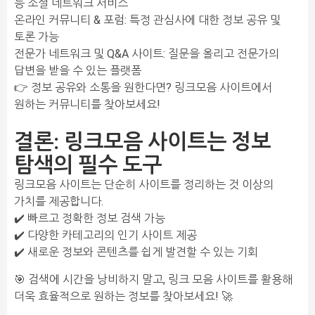
등 소셜 네트워크 서비스
온라인 커뮤니티 & 포럼: 특정 관심사에 대한 정보 공유 및
토론 가능
전문가 네트워크 및 Q&A 사이트: 질문을 올리고 전문가의
답변을 받을 수 있는 플랫폼
👉 정보 공유와 소통을 원한다면? 링크모음 사이트에서
원하는 커뮤니티를 찾아보세요!
결론: 링크모음 사이트는 정보
탐색의 필수 도구
링크모음 사이트는 단순히 사이트를 정리하는 것 이상의
가치를 제공합니다.
✔️ 빠르고 정확한 정보 검색 가능
✔️ 다양한 카테고리의 인기 사이트 제공
✔️ 새로운 정보와 콘텐츠를 쉽게 발견할 수 있는 기회
🎯 검색에 시간을 낭비하지 말고, 링크 모음 사이트를 활용해
더욱 효율적으로 원하는 정보를 찾아보세요! 🚀