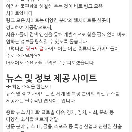
이러한 불편함을 해결해 주는 것이 바로 링크 모음
사이트입니다.
링크 모음 사이트는 다양한 분야의 웹사이트를 한곳에
정리하여 제공함으로써,
사용자들이 검색 엔진을 통해 개별적으로 찾을 필요 없이 바로
원하는 정보를 탐색할 수 있도록 돕습니다.
그렇다면,
링크모음
사이트에는 어떤 종류의 웹사이트들이
주로 소개될까요?
아래에서 주요 카테고리별로 살펴보겠습니다.
뉴스 및 정보 제공 사이트
📢 최신 소식을 한눈에!
뉴스 및 정보 사이트는 전 세계 및 특정 분야의 최신 뉴스를
제공하는 필수적인 웹사이트입니다.
종합 뉴스 사이트: 글로벌 이슈, 경제, 정치, 사회, 문화 등
다양한 소식을 빠르게 전달
전문 분야 뉴스: IT, 금융, 스포츠 등 특정 산업과 관련된 심층