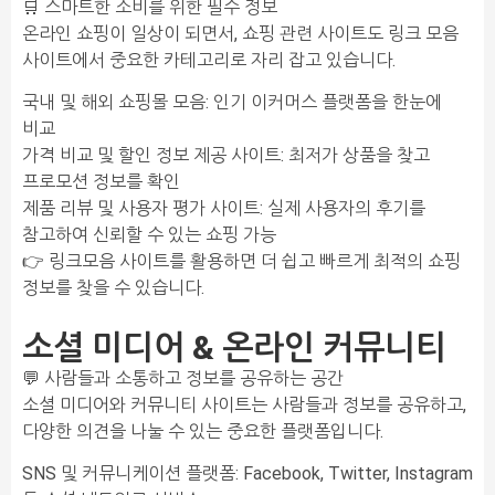
🛒 스마트한 소비를 위한 필수 정보
온라인 쇼핑이 일상이 되면서, 쇼핑 관련 사이트도 링크 모음
사이트에서 중요한 카테고리로 자리 잡고 있습니다.
국내 및 해외 쇼핑몰 모음: 인기 이커머스 플랫폼을 한눈에
비교
가격 비교 및 할인 정보 제공 사이트: 최저가 상품을 찾고
프로모션 정보를 확인
제품 리뷰 및 사용자 평가 사이트: 실제 사용자의 후기를
참고하여 신뢰할 수 있는 쇼핑 가능
👉 링크모음 사이트를 활용하면 더 쉽고 빠르게 최적의 쇼핑
정보를 찾을 수 있습니다.
소셜 미디어 & 온라인 커뮤니티
💬 사람들과 소통하고 정보를 공유하는 공간
소셜 미디어와 커뮤니티 사이트는 사람들과 정보를 공유하고,
다양한 의견을 나눌 수 있는 중요한 플랫폼입니다.
SNS 및 커뮤니케이션 플랫폼: Facebook, Twitter, Instagram