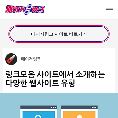
메이저링크 사이트 바로가기
메이저링크
링크모음 사이트에서 소개하는
다양한 웹사이트 유형