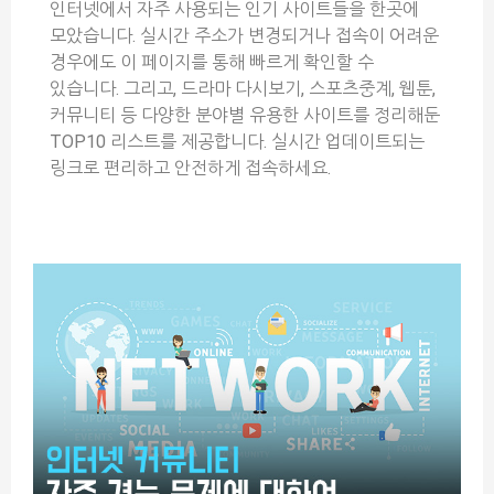
인터넷에서 자주 사용되는 인기 사이트들을 한곳에
모았습니다. 실시간 주소가 변경되거나 접속이 어려운
경우에도 이 페이지를 통해 빠르게 확인할 수
있습니다. 그리고, 드라마 다시보기, 스포츠중계, 웹툰,
커뮤니티 등 다양한 분야별 유용한 사이트를 정리해둔
TOP10 리스트를 제공합니다. 실시간 업데이트되는
링크로 편리하고 안전하게 접속하세요.