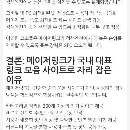
검색엔진에서 높은 순위를 차지할 수 있도록 설계되었습니다.
모바일 및 PC 최적화된 UI 제공으로 사용자 접근성 극대화
페이지 로딩 속도 최적화로 빠른 사이트 탐색 가능
검색엔진이 쉽게 색인할 수 있도록 최적화된 내부 구조 적용
이러한 요소들은 메이저링크가 검색엔진에서 더 높은 순위를
차지할 수 있도록 돕는 강력한 SEO 요소가 됩니다.
결론: 메이저링크가 국내 대표
링크 모음 사이트로 자리 잡은
이유
메이저링크는 단순한 링크 모음 사이트가 아닌, 사용자의 정보
탐색을 혁신적으로 향상시키는 필수적인 도구입니다.
카테고리별 정리된 200개 이상의 인기 사이트 제공
빠르고 신뢰할 수 있는 정보 접근성 보장
사용자 맞춤형 정보 제공 및 다양한 콘텐츠 발견 기회 제공
커뮤니티 기능을 통한 사용자 소통 및 정보 공유 가능