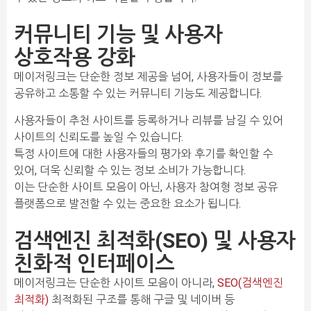
커뮤니티 기능 및 사용자
상호작용 강화
메이저링크는 단순한 정보 제공을 넘어, 사용자들이 정보를
공유하고 소통할 수 있는 커뮤니티 기능도 제공합니다.
사용자들이 추천 사이트를 등록하거나 리뷰를 남길 수 있어
사이트의 신뢰도를 높일 수 있습니다.
특정 사이트에 대한 사용자들의 평가와 후기를 확인할 수
있어, 더욱 신뢰할 수 있는 정보 소비가 가능합니다.
이는 단순한 사이트 모음이 아닌, 사용자 참여형 정보 공유
플랫폼으로 발전할 수 있는 중요한 요소가 됩니다.
검색엔진 최적화(SEO) 및 사용자
친화적 인터페이스
메이저링크는 단순한 사이트 모음이 아니라,
SEO(검색엔진
최적화)
최적화된 구조를 통해 구글 및 네이버 등