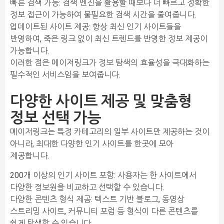
빠른 검색 가능: 검색 엔진을 활용할 때보다 더 빠르고 정확한
정보 접근이 가능하여 불필요한 검색 시간을 줄여줍니다.
업데이트된 사이트 제공: 항상 최신 인기 사이트들을
반영하여, 죽은 링크 없이 최신 트렌드를 반영한 정보 제공이
가능합니다.
이러한 점은 메이저링크가 정보 탐색의 효율성을 극대화하는
필수적인 서비스임을 보여줍니다.
다양한 사이트 제공 및 맞춤형
정보 선택 가능
메이저링크는 특정 카테고리의 일부 사이트만 제공하는 것이
아니라, 최대한 다양한 인기 사이트를 한곳에 모아
제공합니다.
200개 이상의 인기 사이트 포함: 사용자는 한 사이트에서
다양한 정보원을 비교하고 선택할 수 있습니다.
다양한 콘텐츠 형식 제공: 텍스트 기반 블로그, 동영상
스트리밍 사이트, 커뮤니티 포럼 등 형식이 다른 콘텐츠를
쉽게 탐색할 수 있습니다.