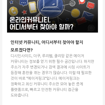
인터넷 커뮤니티, 어디서부터 찾아야 할지
모르겠다면?
디시인사이드, 더쿠, 루리웹, 클리앙 같은 메이저
커뮤니티는 정보를 얻기 위한 필수 공간입니다. 하지만
주소가 자주 변경되거나 검색 결과에 사칭 사이트가
등장해 혼란을 겪는 경우가 많습니다. 이럴 때 필요한
것이 바로 "메이저링크"입니다. 메이저링크는
정확하고 최신 커뮤니티 주소만 모아 놓은 중계
플랫폼으로, 빠르고 안전한 커뮤니티 접근을
도와줍니다.