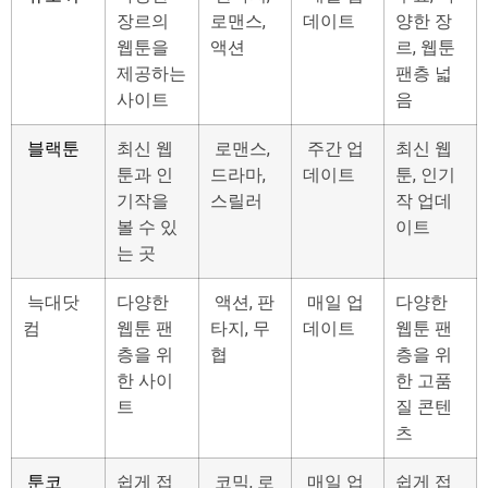
장르의
로맨스,
데이트
양한 장
웹툰을
액션
르, 웹툰
제공하는
팬층 넓
사이트
음
블랙툰
최신 웹
로맨스,
주간 업
최신 웹
툰과 인
드라마,
데이트
툰, 인기
기작을
스릴러
작 업데
볼 수 있
이트
는 곳
늑대닷
다양한
액션, 판
매일 업
다양한
컴
웹툰 팬
타지, 무
데이트
웹툰 팬
층을 위
협
층을 위
한 사이
한 고품
트
질 콘텐
츠
툰코
쉽게 접
코믹, 로
매일 업
쉽게 접