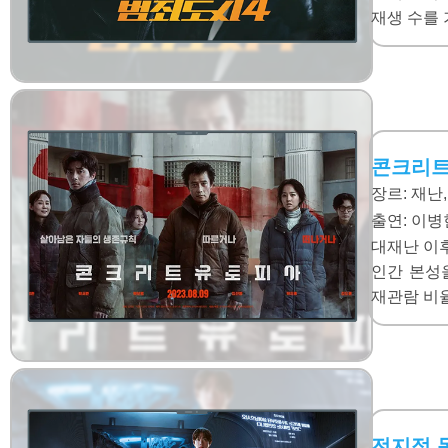
재생 수를
콘크리트
장르: 재난
출연:
이병헌
대재난 이
인간 본성
재관람 비
전지적 