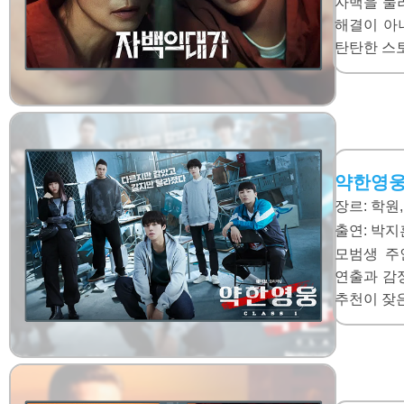
자백을 둘
해결이 아
탄탄한 스
약한영웅 
장르: 학원
출연:
박지훈
모범생 주
연출과 감
추천이 잦