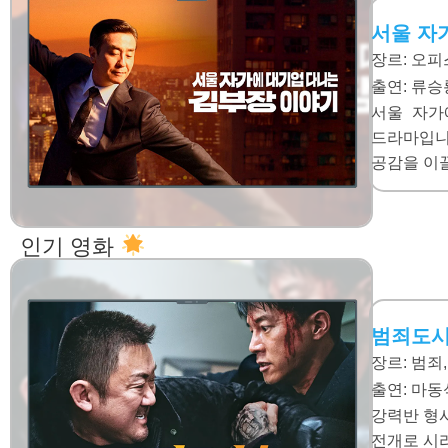
서울 자
장르: 오피
출연:
류승룡
서울 자가
드라마입니
공감을 이
인기 영화
범죄도시
장르: 범죄
출연:
마동석
강력반 형
전개로 시리