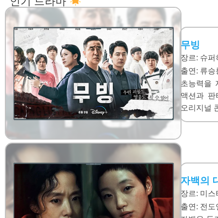
인기 드라마
무빙
장르: 슈퍼
출연:
류승룡
초능력을 
액션과 판
오리지널 
자백의 
장르: 미스
출연:
전도연