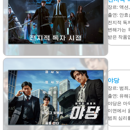
장르: 액션
출연:
안효섭
전지적 독자
변해가는 
받은 작품
야당
장르: 범죄
출연:
유해진
야당은 마
이면에서 
범죄 심리를