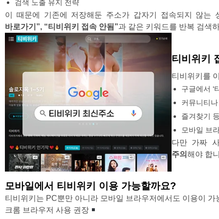
검색 노출 유지 전략
이 때문에 기존에 저장해둔 주소가 갑자기 접속되지 않는 
바로가기
”, “
티비위키 접속 안됨
”
과 같은 키워드를 반복 검색하
티비위키 
티비위키를 이
구글에서 ‘
커뮤니티나 
즐겨찾기 등
모바일 브라
다만 가짜 
주의
해야 합니
모바일에서 티비위키 이용 가능할까요?
티비위키는 PC뿐만 아니라 모바일 브라우저에서도 이용이 가
크롬 브라우저 사용 권장