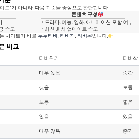
 기준
이트”가 아니라, 다음 기준을 중심으로 판단합니다.
콘텐츠 구성
가
• 드라마, 예능, 영화, 애니메이션 포함 여부
제공 속도
• 최신 회차 업데이트 속도
되는 사이트가 바로
누누티비
,
티비착
,
티비몬
입니다.
비몬 비교
티비위키
티비착
매우 높음
중간
잦음
보통
보통
좋음
있음
있음
매우 많음
중간