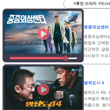
#휴먼 드라마 #미스
중증외상센터
중증외상센터는
현장과 긴박한
인간적인 갈등
다시보기 수요
범죄도시 4
범죄도시 4는 
스케일이 특징
작품으로 평가