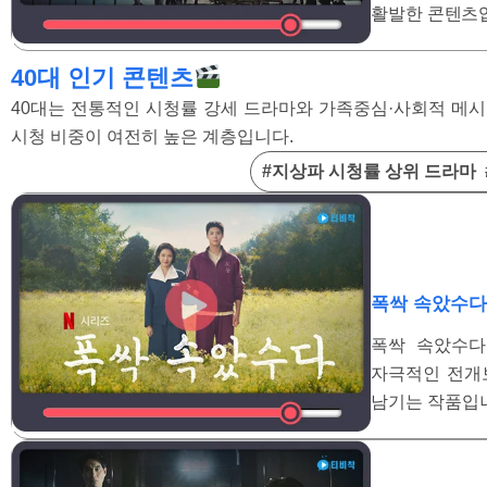
활발한 콘텐츠
40대 인기 콘텐츠
40대는 전통적인 시청률 강세 드라마와 가족중심·사회적 메시지
시청 비중이 여전히 높은 계층입니다.
#지상파 시청률 상위 드라마
폭싹 속았수다
폭싹 속았수다
자극적인 전개
남기는 작품입니