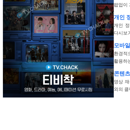
팝업이 
개인 
개인 정
다시보기
모바일
환경적으
활용하는
콘텐츠
영상 재
외의 클