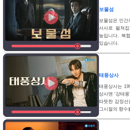
보물섬
보물섬은 인간
서사로 펼쳐집
높입니다. 복
있습니다.
태풍상사
태풍상사는 19
상사맨 ‘강태풍
따뜻한 감정선을
그시절의 향수를