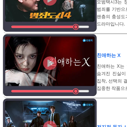
모범택시3는 
범죄를 기반으
팬층의 충성도가
드라마입니다.
친애하는 X
친애하는 X는
숨겨진 진실이
집착, 선택의 
집중한 작품으로