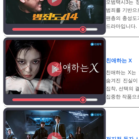
모범택시3는 
범죄를 기반으
팬층의 충성도가
드라마입니다.
친애하는 X
친애하는 X는
숨겨진 진실이
집착, 선택의 
집중한 작품으로