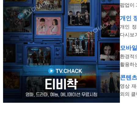
팝업이 
개인 
개인 정
다시보기
모바일
환경적으
활용하는
콘텐츠
영상 재
외의 클