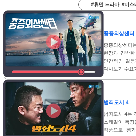
#휴먼 드라마 #미스
중증외상센터
중증외상센터는
현장과 긴박한
인간적인 갈등
다시보기 수요
범죄도시 4
범죄도시 4는 
스케일이 특징
작품으로 평가