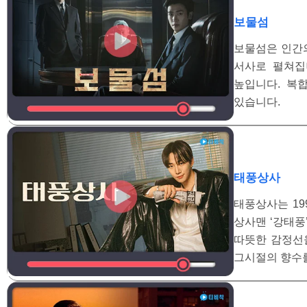
보물섬
보물섬은 인간
서사로 펼쳐집
높입니다. 복
있습니다.
태풍상사
태풍상사는 19
상사맨 ‘강태풍
따뜻한 감정선을
그시절의 향수를