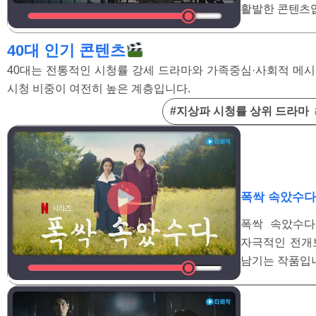
활발한 콘텐츠
40대 인기 콘텐츠
40대는 전통적인 시청률 강세 드라마와 가족중심·사회적 메시지
시청 비중이 여전히 높은 계층입니다.
#지상파 시청률 상위 드라마
폭싹 속았수다
폭싹 속았수다
자극적인 전개
남기는 작품입니